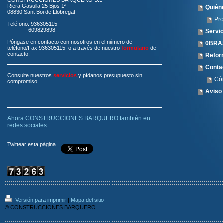
CONSTRUCCIONES BARQUERO S.L
Riera Gasulla 25 Bjos 1ª
Quién
08830 Sant Boi de Llobregat
Pr
Teléfono: 936305115
609829898
Servi
Póngase en contacto con nosotros en el número de
0BRA
teléfono/Fax 936305115 o a través de nuestro
formulario
de
contacto.
Refo
Conta
Consulte nuestros
servicios
y pídanos presupuesto sin
Có
compromiso.
Aviso
Ahora CONSTRUCCIONES BARQUERO también en
redes sociales
Twittear esta página
Versión para imprimir
|
Mapa del sitio
© CONSTRUCCIONES BARQUERO